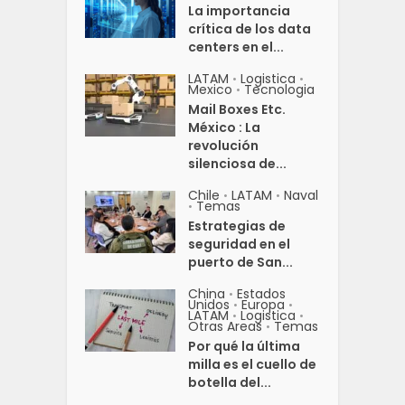
La importancia
crítica de los data
centers en el...
LATAM
Logistica
•
•
Mexico
Tecnologia
•
Mail Boxes Etc.
México : La
revolución
silenciosa de...
Chile
LATAM
Naval
•
•
Temas
•
Estrategias de
seguridad en el
puerto de San...
China
Estados
•
Unidos
Europa
•
•
LATAM
Logistica
•
•
Otras Areas
Temas
•
Por qué la última
milla es el cuello de
botella del...