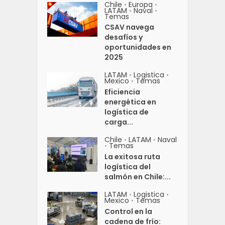
Chile
Europa
•
•
LATAM
Naval
•
•
Temas
CSAV navega
desafíos y
oportunidades en
2025
LATAM
Logistica
•
•
Mexico
Temas
•
Eficiencia
energética en
logística de
carga...
Chile
LATAM
Naval
•
•
Temas
•
La exitosa ruta
logística del
salmón en Chile:...
LATAM
Logistica
•
•
Mexico
Temas
•
Control en la
cadena de frío: