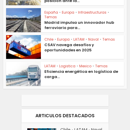
posición ante la...
España
•
Europa
•
Infraestructuras
•
Temas
Madrid impulsa un innovador hub
ferroviario para...
Chile
•
Europa
•
LATAM
•
Naval
•
Temas
CSAV navega desafíos y
oportunidades en 2025
LATAM
•
Logistica
•
Mexico
•
Temas
Eficiencia energética en logística de
carga...
ARTICULOS DESTACADOS
Chile
LATAM
Naval
•
•