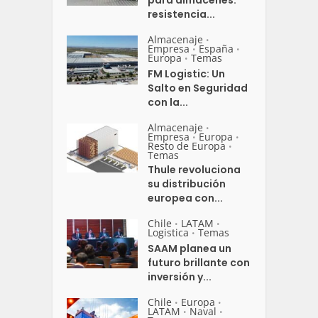
para almacenes:
resistencia...
Almacenaje
•
Empresa
España
•
•
Europa
Temas
•
FM Logistic: Un
Salto en Seguridad
con la...
Almacenaje
•
Empresa
Europa
•
•
Resto de Europa
•
Temas
Thule revoluciona
su distribución
europea con...
Chile
LATAM
•
•
Logistica
Temas
•
SAAM planea un
futuro brillante con
inversión y...
Chile
Europa
•
•
LATAM
Naval
•
•