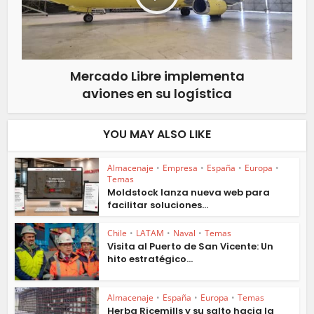
Mercado Libre implementa
aviones en su logística
YOU MAY ALSO LIKE
Almacenaje
•
Empresa
•
España
•
Europa
•
Temas
Moldstock lanza nueva web para
facilitar soluciones...
Chile
•
LATAM
•
Naval
•
Temas
Visita al Puerto de San Vicente: Un
hito estratégico...
Almacenaje
•
España
•
Europa
•
Temas
Herba Ricemills y su salto hacia la