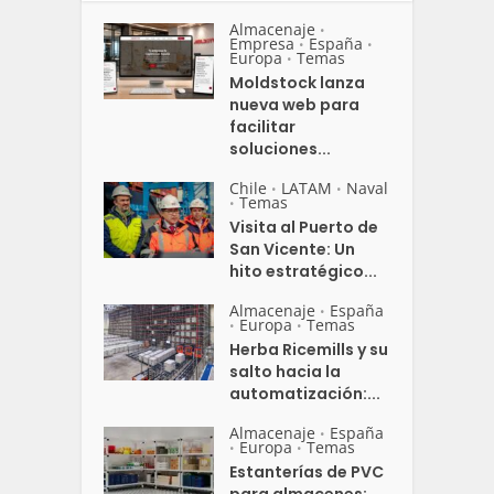
Almacenaje
•
Empresa
España
•
•
Europa
Temas
•
Moldstock lanza
nueva web para
facilitar
soluciones...
Chile
LATAM
Naval
•
•
Temas
•
Visita al Puerto de
San Vicente: Un
hito estratégico...
Almacenaje
España
•
Europa
Temas
•
•
Herba Ricemills y su
salto hacia la
automatización:...
Almacenaje
España
•
Europa
Temas
•
•
Estanterías de PVC