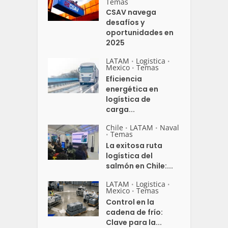
Temas
CSAV navega
desafíos y
oportunidades en
2025
LATAM
Logistica
•
•
Mexico
Temas
•
Eficiencia
energética en
logística de
carga...
Chile
LATAM
Naval
•
•
Temas
•
La exitosa ruta
logística del
salmón en Chile:...
LATAM
Logistica
•
•
Mexico
Temas
•
Control en la
cadena de frío:
Clave para la...